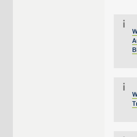
W
A
B
W
T