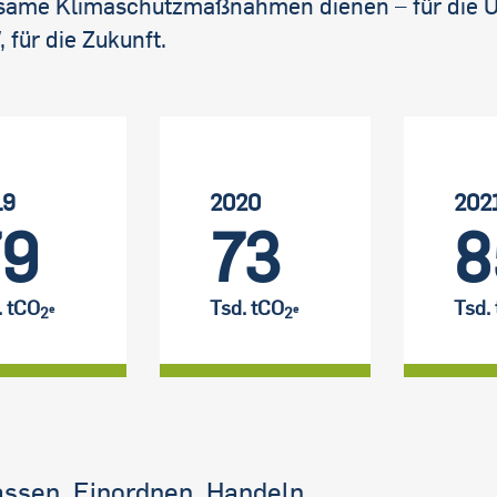
ksame Klimaschutzmaßnahmen dienen – für die Un
 für die Zukunft.
19
2020
202
79
73
8
. tCO
Tsd. tCO
Tsd.
e
e
2
2
assen, Einordnen, Handeln