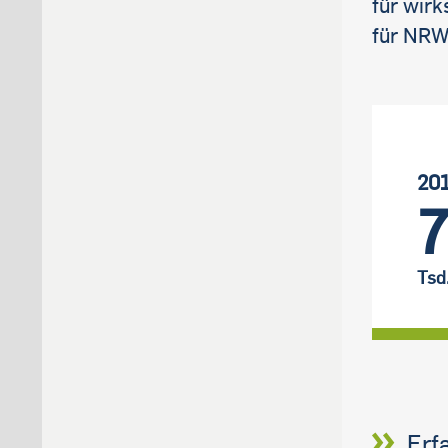
für wir
für NRW,
20
Tsd
Erf