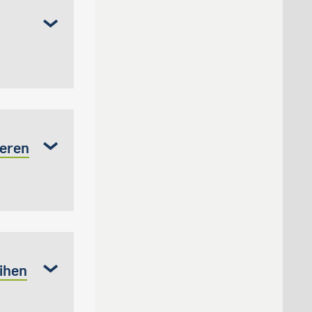
deren
ihen