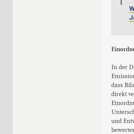
W
J
Einordn
In der 
Emission
dass Bi
direkt v
Einordn
Untersc
und Ent
bewerte