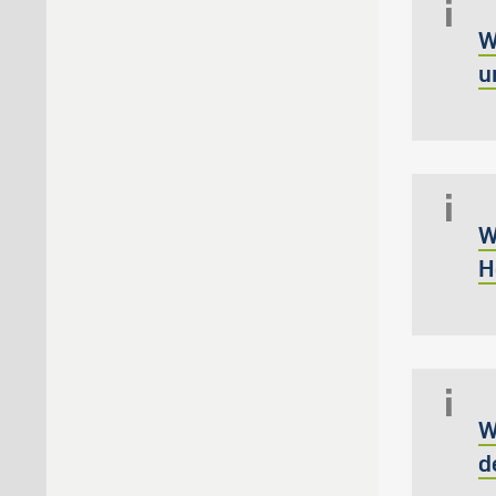
W
u
W
H
W
d