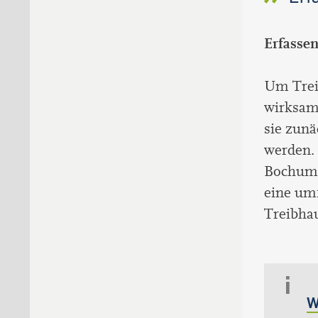
Erfasse
Um Trei
wirksam
sie zunä
werden. 
Bochum e
eine um
Treibha
W