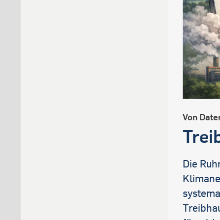
Von Date
Trei
Die Ruh
Klimane
systema
Treibhau